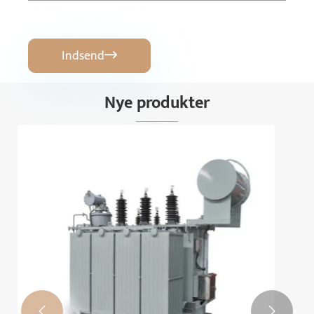
Indsend

Nye produkter
3 -fase olie nedsænket transformer
Se mere >>

