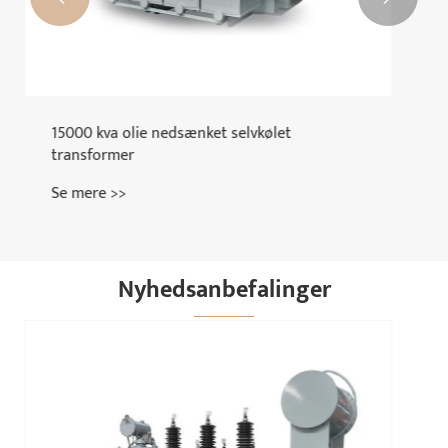
Nyhedsanbefalinger
Hvorfor bliver gasisoleret switchgear mere
populær?
Se mere >>