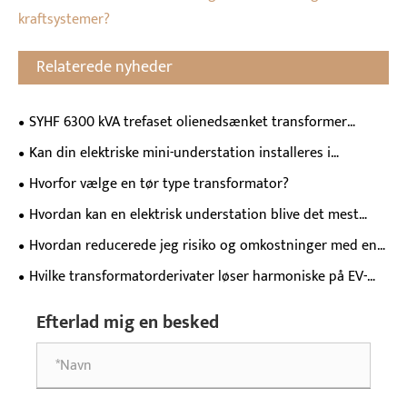
kraftsystemer?
Relaterede nyheder
SYHF 6300 kVA trefaset olienedsænket transformer
vinder udbredt anerkendelse i Aserbajdsjan, vist på lokalt
Kan din elektriske mini-understation installeres i
tv
underjordisk parkering?
Hvorfor vælge en tør type transformator?
Hvordan kan en elektrisk understation blive det mest
pålidelige aktiv i mit net?
Hvordan reducerede jeg risiko og omkostninger med en
opgradering af en transformer i olie?
Hvilke transformatorderivater løser harmoniske på EV-
hurtigopladningssteder?
Efterlad mig en besked